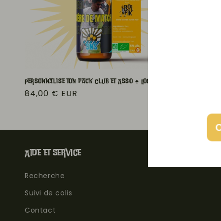
t
i
o
Personnalise ton pack Club et Asso ♠️ Logo
Personnalise ton
n
Prix
84,00 € EUR
Prix
84,00 € E
habituel
habituel
:
O
Aide et service
Recherche
Suivi de colis
Contact