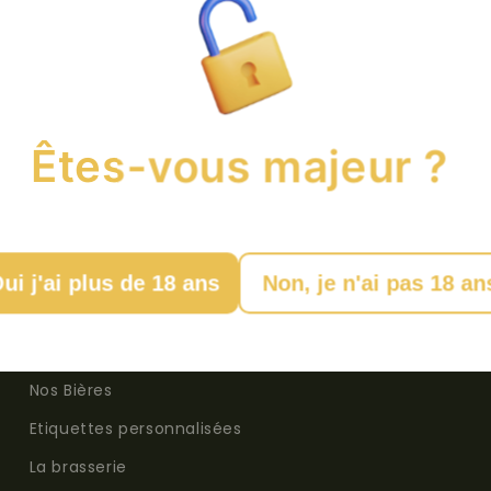
Êtes-vous majeur ?
 pack ♠️ Etiquette complète
UR
ui j'ai plus de 18 ans
Non, je n'ai pas 18 an
Navigation
Nos Bières
Etiquettes personnalisées
La brasserie