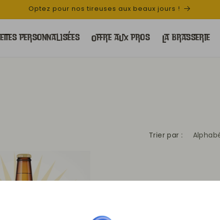
Optez pour nos tireuses aux beaux jours !
uettes personnalisées
Offre aux pros
La brasserie
Trier par :